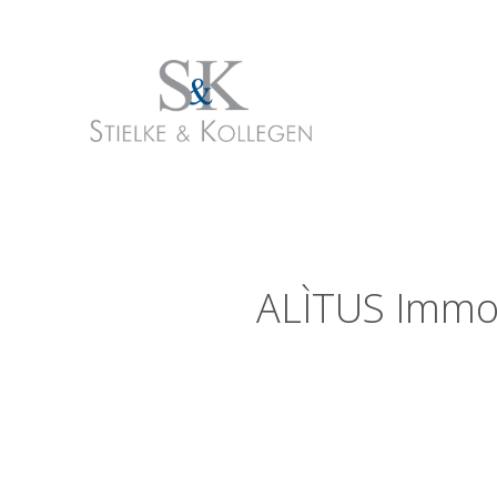
ALÌTUS Immob