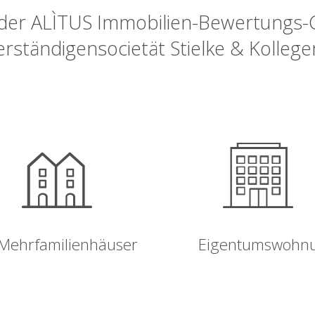
n der ALÌTUS Immobilien-Bewertungs
erständigensocietät Stielke & Kolleg
Mehrfamilienhäuser
Eigentumswohn